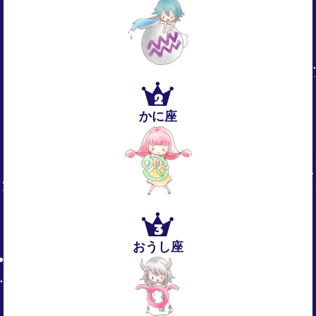
2
かに座
3
おうし座