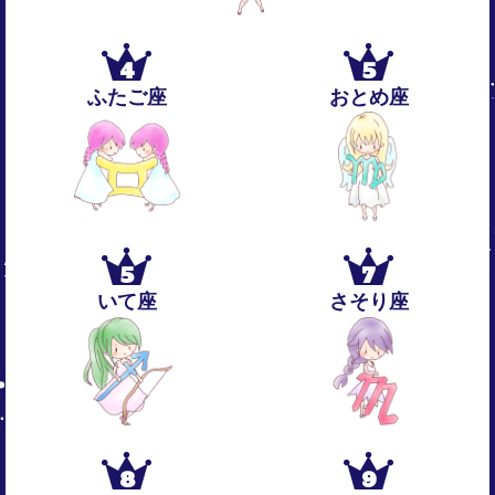
4
5
ふたご座
おとめ座
5
7
いて座
さそり座
8
9