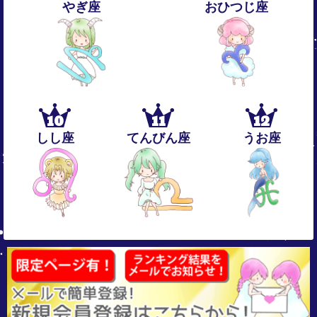
やぎ座
おひつじ座
10
11
12
しし座
てんびん座
うお座