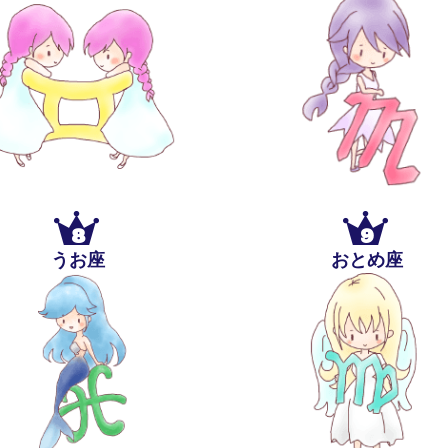
8
9
うお座
おとめ座