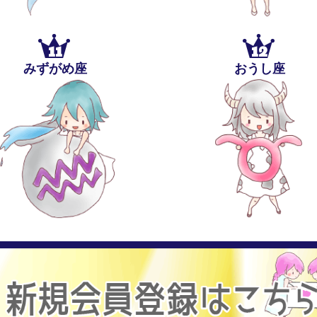
11
12
みずがめ座
おうし座