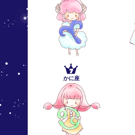
7
かに座