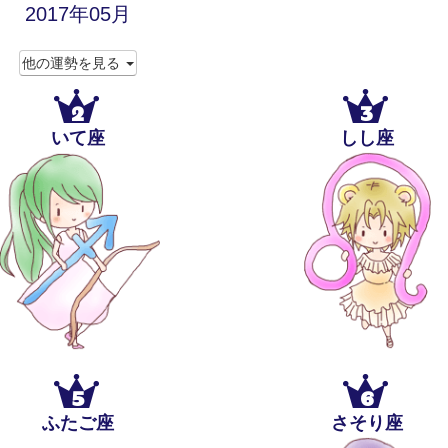
2017年05月
他の運勢を見る
2
3
いて座
しし座
5
6
ふたご座
さそり座