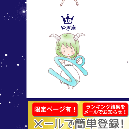
10
やぎ座