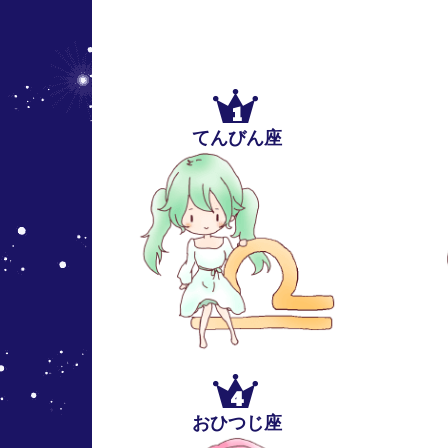
1
てんびん座
4
おひつじ座