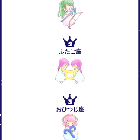
2
ふたご座
3
おひつじ座