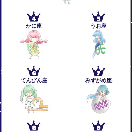
4
5
かに座
うお座
6
7
てんびん座
みずがめ座
8
9