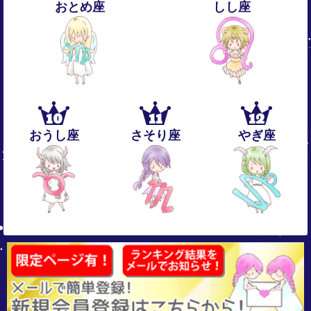
おとめ座
しし座
10
11
12
おうし座
さそり座
やぎ座