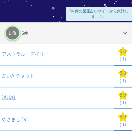
34 件の星座占いサイトから集計し
ました。
1 位
5件
5.0
アストラル・デイリー
(
1)
5.0
占いAIチャット
(
1)
5.0
説話社
(
1)
5.0
めざましTV
(
1)