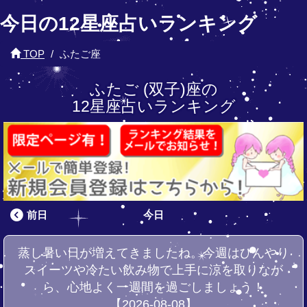
今日の12星座占いランキング
TOP
ふたご座
ふたご (双子)座の
12星座占いランキング
前日
今日
蒸し暑い日が増えてきましたね。今週はひんやり
スイーツや冷たい飲み物で上手に涼を取りなが
ら、心地よく一週間を過ごしましょう！
【2026-08-08】