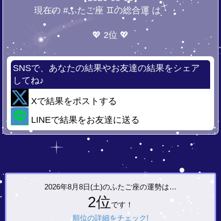
現在の #ふたご座 ♊の総合運 は・・・
💖 2位 💖
SNSで、あなたの結果やお友達の結果をシェア
してね♪
Xで結果をポストする
LINEで結果をお友達に送る
2026年8月8日(土)の
ふたご座の運勢は…
2位
です！
順位の詳細をチェック!