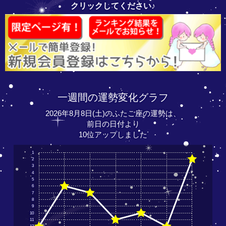
クリックしてください♪
一週間の運勢変化グラフ
2026年8月8日(土)のふたご座の運勢は、
前日の日付より
10位アップしました
1
2
3
4
5
6
7
8
9
10
11