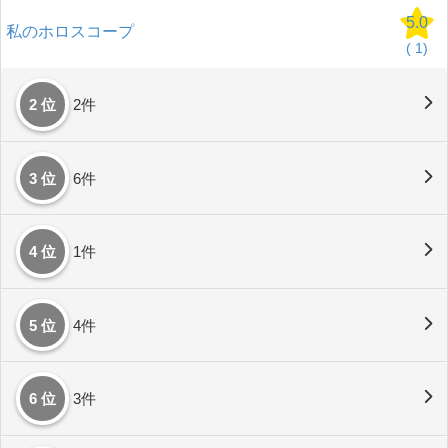
5.0
私のホロスコープ
(
1)
2 位
2件
3 位
6件
4 位
1件
5 位
4件
6 位
3件