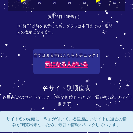
12
8/2
8/3
8/4
8/5
8/6
8/7
8/8
(8月08日 12時現在)
※"前日"以前を表示しても、グラフは本日までの１週間
分の表示になります。
当てはまる方はこちらもチェック！
気になる人がいる
各サイト別順位表
各星占いのサイトでふたご座が何位だったかご覧になることがで
きます。
サイト名の先頭に「※」が付いている星座占いサイトは過去の情
報が閲覧出来ないため、最新の情報へリンクしています。