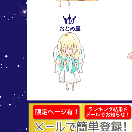
10
おとめ座