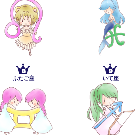
8
9
ふたご座
いて座