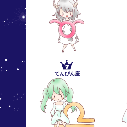
7
てんびん座