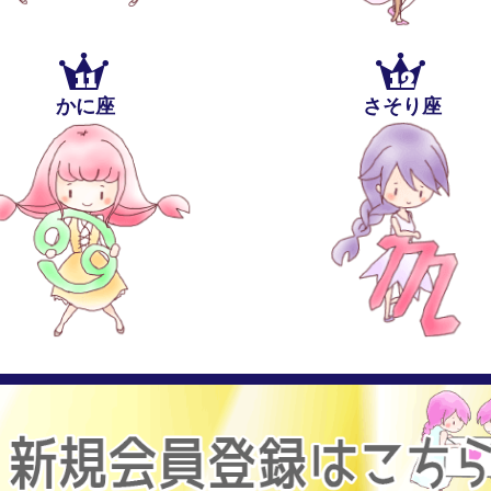
11
12
かに座
さそり座