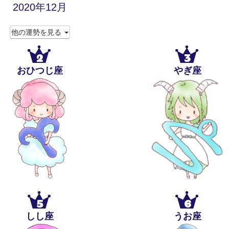
2020年12月
他の運勢を見る
2
3
おひつじ座
やぎ座
5
6
しし座
うお座