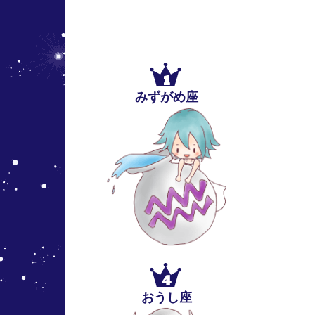
1
みずがめ座
4
おうし座