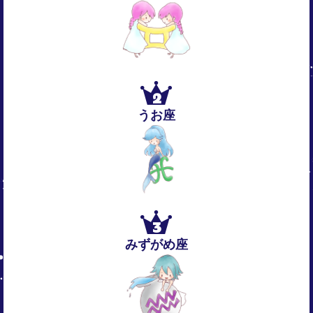
2
うお座
3
みずがめ座