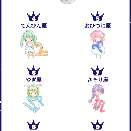
4
5
てんびん座
おひつじ座
6
7
やぎ座
さそり座
8
9