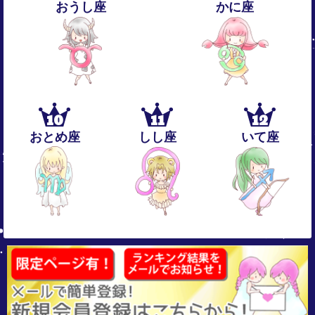
おうし座
かに座
10
11
12
おとめ座
しし座
いて座