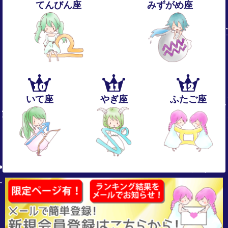
てんびん座
みずがめ座
10
11
12
いて座
やぎ座
ふたご座