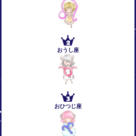
2
おうし座
3
おひつじ座