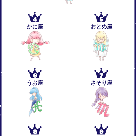
4
5
かに座
おとめ座
6
7
うお座
さそり座
8
9