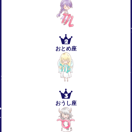
2
おとめ座
3
おうし座