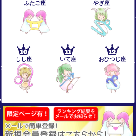
ふたご座
やぎ座
10
11
12
しし座
いて座
おひつじ座