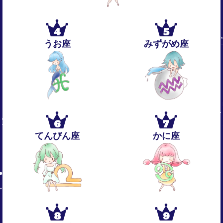
4
5
うお座
みずがめ座
6
7
てんびん座
かに座
8
9