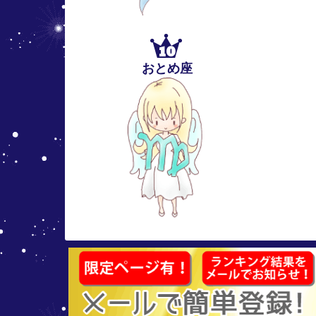
10
おとめ座