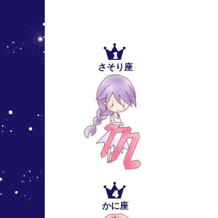
1
さそり座
4
かに座