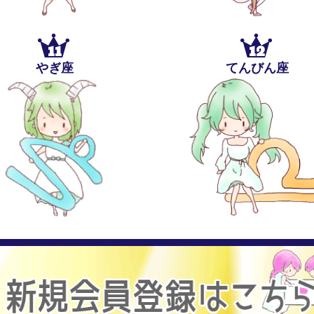
11
12
やぎ座
てんびん座