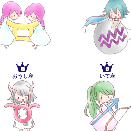
8
9
おうし座
いて座