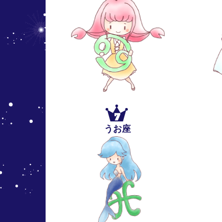
7
うお座