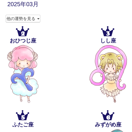
2025年03月
他の運勢を見る
2
3
おひつじ座
しし座
5
6
ふたご座
みずがめ座