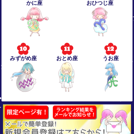
かに座
おひつじ座
10
11
12
みずがめ座
おとめ座
うお座