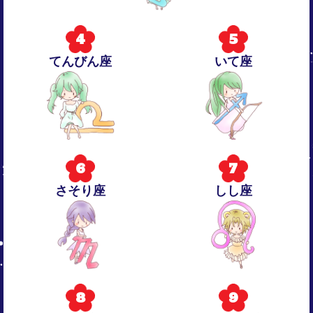
4
5
てんびん座
いて座
6
7
さそり座
しし座
8
9