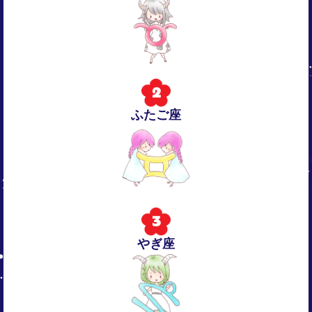
2
ふたご座
3
やぎ座