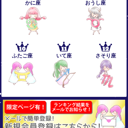
かに座
おうし座
10
11
12
ふたご座
いて座
さそり座