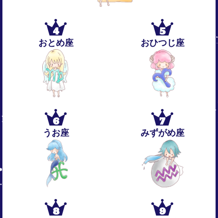
4
5
おとめ座
おひつじ座
6
7
うお座
みずがめ座
8
9