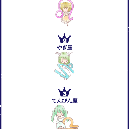
2
やぎ座
3
てんびん座