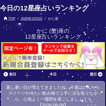
今日の12星座占いランキング
TOP
2025年3月5日
かに座
かに (蟹)座の
12星座占いランキング
前日
今日
翌日
蒸し暑い日が増えてきましたね。今週はひんやり
スイーツや冷たい飲み物で上手に涼を取りなが
ら、心地よく一週間を過ごしましょう！
【2026-08-09】