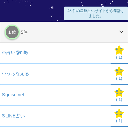
45 件の星座占いサイトから集計し
ました。
1 位
5件
5.0
※占い@nifty
(
1)
5.0
※うらなえる
(
1)
5.0
※goisu net
(
1)
5.0
※LINE占い
(
1)