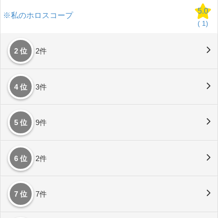
5.0
※私のホロスコープ
(
1)
2 位
2件
4 位
3件
5 位
9件
6 位
2件
7 位
7件