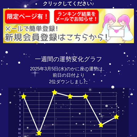
クリックしてください♪
一週間の運勢変化グラフ
2025年3月5日(水)のかに座の運勢は、
前日の日付より
2位ダウンしました
1
2
3
4
5
6
7
8
9
10
11