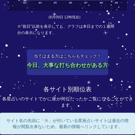
12
8/3
8/4
8/5
8/6
8/7
8/8
8/9
(8月09日 12時現在)
※"前日"以前を表示しても、グラフは本日までの１週間
分の表示になります。
当てはまる方はこちらもチェック！
今日、大事な打ち合わせがある方
各サイト別順位表
各星占いのサイトでかに座が何位だったかご覧になることができ
ます。
サイト名の先頭に「※」が付いている星座占いサイトは過去の情
報が閲覧出来ないため、最新の情報へリンクしています。