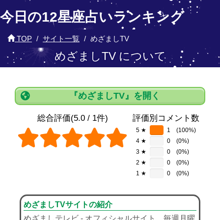
今日の12星座占いランキング
TOP
サイト一覧
めざましTV
めざましTV について
『めざましTV』を開く
総合評価(5.0 / 1件)
評価別コメント数
5 ★
1
(100%)
4 ★
0
(0%)
3 ★
0
(0%)
2 ★
0
(0%)
1 ★
0
(0%)
めざましTVサイトの紹介
めざましテレビ - オフィシャルサイト。毎週月曜