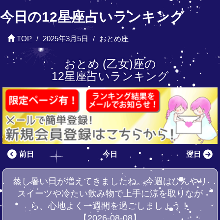
今日の12星座占いランキング
TOP
2025年3月5日
おとめ座
おとめ (乙女)座の
12星座占いランキング
前日
今日
翌日
蒸し暑い日が増えてきましたね。今週はひんやり
スイーツや冷たい飲み物で上手に涼を取りなが
ら、心地よく一週間を過ごしましょう！
【2026-08-08】