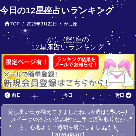
今日の12星座占いランキング
TOP
2025年3月22日
かに座
かに (蟹)座の
12星座占いランキング
前日
今日
翌日
蒸し暑い日が増えてきましたね。今週はひんやり
スイーツや冷たい飲み物で上手に涼を取りなが
ら、心地よく一週間を過ごしましょう！
【2026-08-07】