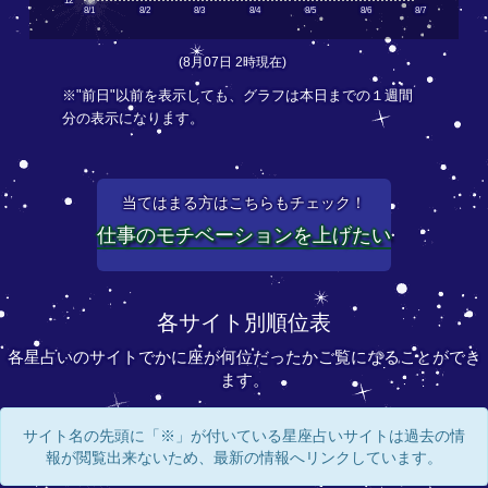
12
8/1
8/2
8/3
8/4
8/5
8/6
8/7
(8月07日 2時現在)
※"前日"以前を表示しても、グラフは本日までの１週間
分の表示になります。
当てはまる方はこちらもチェック！
仕事のモチベーションを上げたい
各サイト別順位表
各星占いのサイトでかに座が何位だったかご覧になることができ
ます。
サイト名の先頭に「※」が付いている星座占いサイトは過去の情
報が閲覧出来ないため、最新の情報へリンクしています。