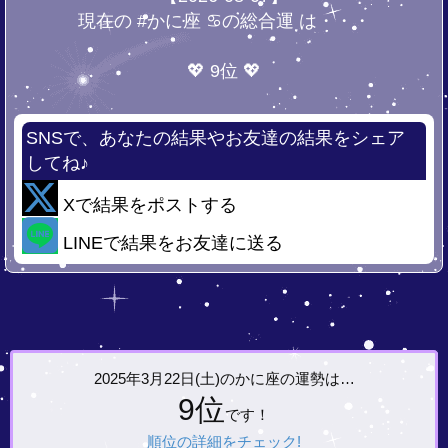
現在の #かに座 ♋の総合運 は・・・
💖 9位 💖
SNSで、あなたの結果やお友達の結果をシェア
してね♪
Xで結果をポストする
LINEで結果をお友達に送る
2025年3月22日(土)の
かに座の運勢は…
9位
です！
順位の詳細をチェック!