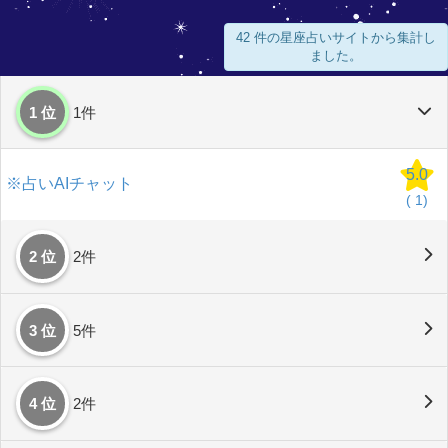
42 件の星座占いサイトから集計し
ました。
1 位
1件
5.0
※占いAIチャット
(
1)
2 位
2件
3 位
5件
4 位
2件