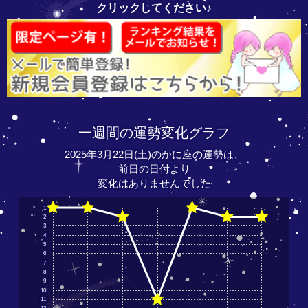
クリックしてください♪
一週間の運勢変化グラフ
2025年3月22日(土)のかに座の運勢は、
前日の日付より
変化はありませんでした
1
2
3
4
5
6
7
8
9
10
11