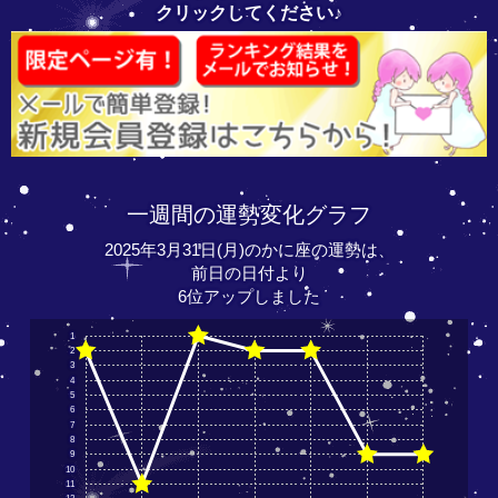
クリックしてください♪
一週間の運勢変化グラフ
2025年3月31日(月)のかに座の運勢は、
前日の日付より
6位アップしました
1
2
3
4
5
6
7
8
9
10
11