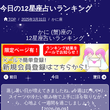
今日の12星座占いランキング
TOP
2025年3月31日
かに座
かに (蟹)座の
12星座占いランキング
前日
今日
翌日
蒸し暑い日が増えてきましたね。今週はひんやり
スイーツや冷たい飲み物で上手に涼を取りなが
ら、心地よく一週間を過ごしましょう！
【2026-08-09】