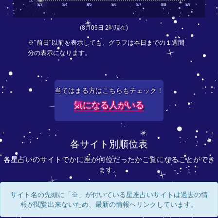
12
8/3
8/4
8/5
8/6
8/7
8/8
8/9
(8月09日 2時現在)
※"前日"以前を表示しても、グラフは本日までの１週間
分の表示になります。
当てはまる方はこちらもチェック！
気になる人がいる
各サイト別順位表
各星占いのサイトでかに座が何位だったかご覧になることができ
ます。
サイト名の先頭に「※」が付いている星座占いサイトは過去の情
報が閲覧出来ないため、最新の情報へリンクしています。