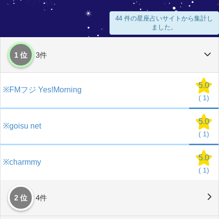
44 件の星座占いサイトから集計し
ました。
1 位
3件
5.0
※FMフジ Yes!Morning
(
1)
5.0
※goisu net
(
1)
5.0
※charmmy
(
1)
2 位
4件