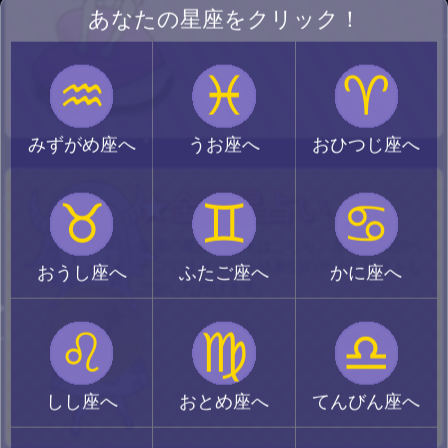
あなたの星座をクリック！
♒
♓
♈
みずがめ座へ
うお座へ
おひつじ座へ
★金運星占い
♉
♊
♋
金運の星占い結果はこちら。星座の個別ペ
ージではグラフや結果別のサイトリストも
おうし座へ
ふたご座へ
かに座へ
ご覧いただけます。
♌
♍
♎
しし座へ
おとめ座へ
てんびん座へ