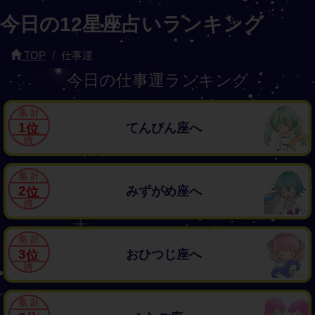
今日の12星座占いランキング
TOP
仕事運
今日の仕事運ランキング
1
てんびん座へ
2
みずがめ座へ
3
おひつじ座へ