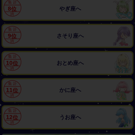
8
やぎ座へ
9
さそり座へ
10
おとめ座へ
11
かに座へ
12
うお座へ