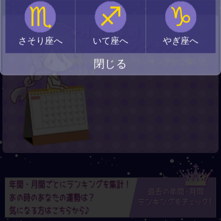
♏
♐
♑
★月間・年間
さそり座へ
いて座へ
やぎ座へ
星占いランキング
月間・年間の星占いランキングがご覧いた
閉じる
だけます。