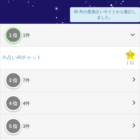
40 件の星座占いサイトから集計し
ました。
1 位
1件
5.0
※占いAIチャット
(
1)
2 位
7件
4 位
4件
5 位
3件