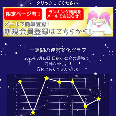
クリックしてください♪
一週間の運勢変化グラフ
2025年3月16日(日)のかに座の運勢は、
前日の日付より
変化はありませんでした
1
2
3
4
5
6
7
8
9
10
11