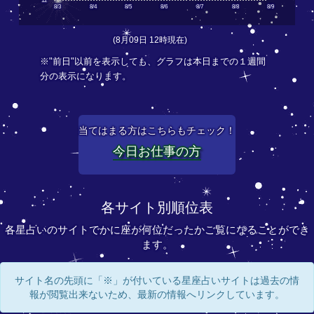
12
8/3
8/4
8/5
8/6
8/7
8/8
8/9
(8月09日 12時現在)
※"前日"以前を表示しても、グラフは本日までの１週間
分の表示になります。
当てはまる方はこちらもチェック！
今日お仕事の方
各サイト別順位表
各星占いのサイトでかに座が何位だったかご覧になることができ
ます。
サイト名の先頭に「※」が付いている星座占いサイトは過去の情
報が閲覧出来ないため、最新の情報へリンクしています。