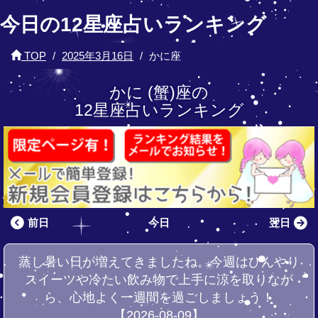
今日の12星座占いランキング
TOP
2025年3月16日
かに座
かに (蟹)座の
12星座占いランキング
前日
今日
翌日
蒸し暑い日が増えてきましたね。今週はひんやり
スイーツや冷たい飲み物で上手に涼を取りなが
ら、心地よく一週間を過ごしましょう！
【2026-08-09】