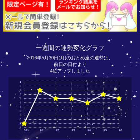
一週間の運勢変化グラフ
2016年5月30日(月)のおとめ座の運勢は、
前日の日付より
4位アップしました
1
2
3
4
5
6
7
8
9
10
11
12
7/31
8/1
8/2
8/3
8/4
8/5
8/6