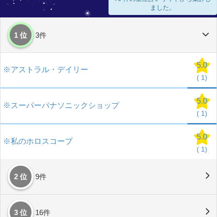
ました。
1 位
3件
5.0
※アストラル・デイリー
(
1)
5.0
※スーパーパナソニックショップ
(
1)
5.0
※私のホロスコープ
(
1)
2 位
9件
3 位
16件