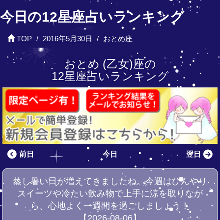
今日の12星座占いランキング
TOP
2016年5月30日
おとめ座
おとめ (乙女)座の
12星座占いランキング
前日
今日
翌日
蒸し暑い日が増えてきましたね。今週はひんやり
スイーツや冷たい飲み物で上手に涼を取りなが
ら、心地よく一週間を過ごしましょう！
【2026-08-06】