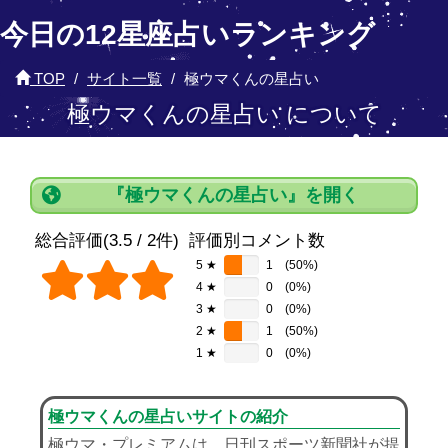
今日の12星座占いランキング
TOP
サイト一覧
極ウマくんの星占い
極ウマくんの星占い について
『極ウマくんの星占い』を開く
総合評価(3.5 / 2件)
評価別コメント数
5 ★
1
(50%)
4 ★
0
(0%)
3 ★
0
(0%)
2 ★
1
(50%)
1 ★
0
(0%)
極ウマくんの星占いサイトの紹介
極ウマ・プレミアムは、日刊スポーツ新聞社が提