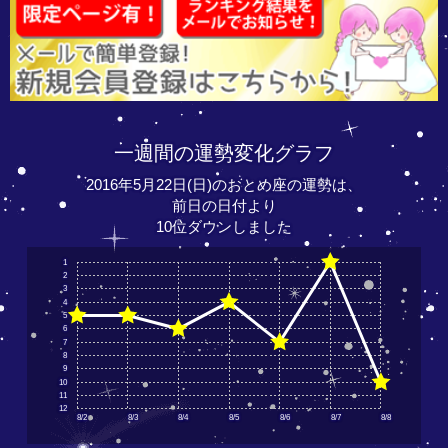
一週間の運勢変化グラフ
2016年5月22日(日)のおとめ座の運勢は、
前日の日付より
10位ダウンしました
1
2
3
4
5
6
7
8
9
10
11
12
8/2
8/3
8/4
8/5
8/6
8/7
8/8