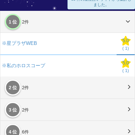
ました。
1 位
2件
5.0
※星プラザWEB
(
1)
5.0
※私のホロスコープ
(
1)
2 位
2件
3 位
2件
4 位
6件