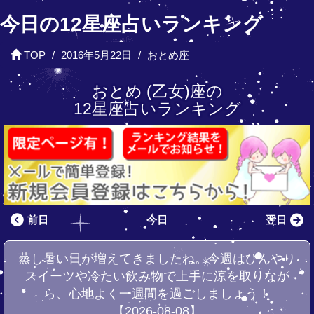
今日の12星座占いランキング
TOP
2016年5月22日
おとめ座
おとめ (乙女)座の
12星座占いランキング
前日
今日
翌日
蒸し暑い日が増えてきましたね。今週はひんやり
スイーツや冷たい飲み物で上手に涼を取りなが
ら、心地よく一週間を過ごしましょう！
【2026-08-08】