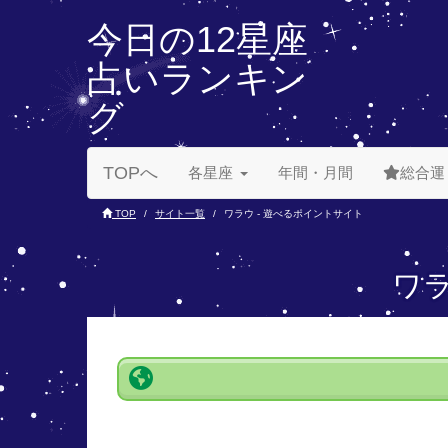
今日の12星座
占いランキン
グ
TOPへ
各星座
年間・月間
総合運
TOP
サイト一覧
ワラウ - 遊べるポイントサイト
ワラ