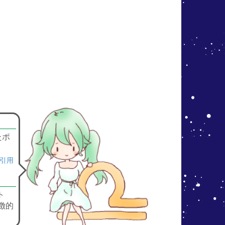
たポ
り引用
ト
徴的