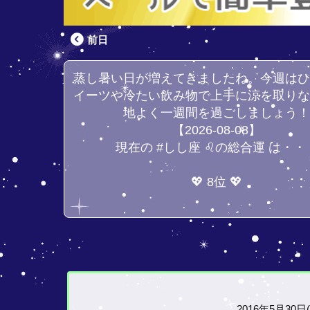
前日
蒸し暑い日が増えてきましたね。今週は
イーツや冷たい飲み物で上手に涼を取り
地よく一週間を過ごしましょう
【2026-08-08】
現在の #しし座 ♌の総合運 は・・
💖 8位 💖
2016年5月30日