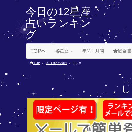
今日の12星座
占いランキン
グ
TOPへ
各星座
年間・月間
総合運
TOP
2016年5月30日
しし座
し