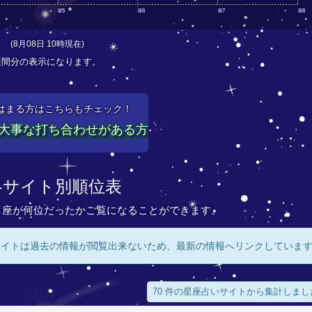
8/5
8/6
8/7
8/8
(8月08日 10時現在)
週間分の表示になります。
はまる方はこちらもチェック！
大事な打ち合わせがある方
各サイト別順位表
し座が何位だったかご覧になることができます。
サイトは過去の情報が閲覧出来ないため、最新の情報へリンクしていま
70 件の星座占いサイトから集計しまし