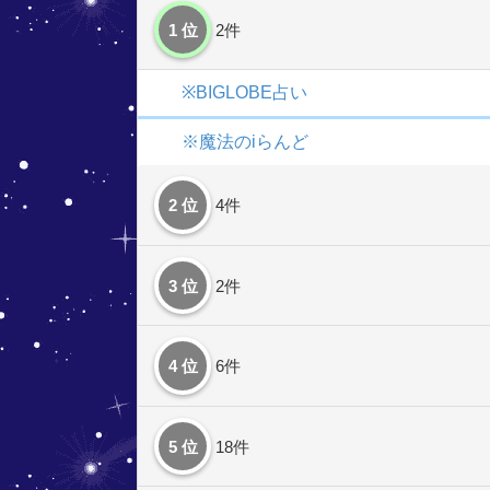
1 位
2件
※BIGLOBE占い
※魔法のiらんど
2 位
4件
3 位
2件
4 位
6件
5 位
18件