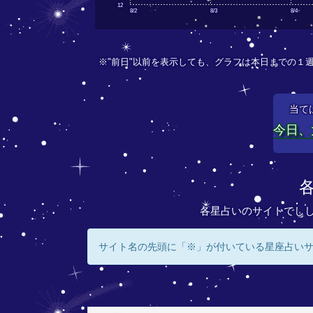
12
8/2
8/3
8/4
※"前日"以前を表示しても、グラフは本日までの１
当て
今日、
各星占いのサイトでし
サイト名の先頭に「※」が付いている星座占い