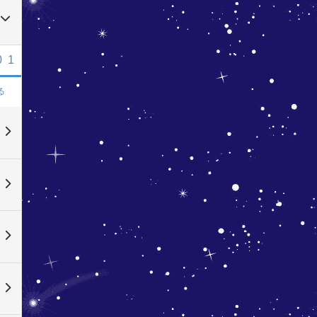
0
1
る