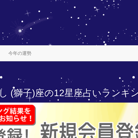
今年の運勢
し (獅子)座の
12星座占いランキ