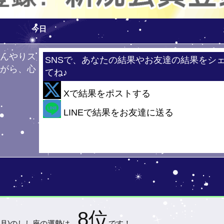
今日
ひんやりス
SNSで、あなたの結果やお友達の結果をシ
ながら、心
てね♪
！
Xで結果をポストする
・
LINEで結果をお友達に送る
8位
(月)の
しし座の運勢は…
です！