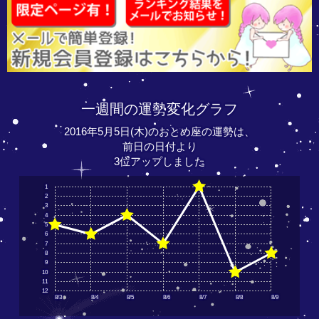
一週間の運勢変化グラフ
2016年5月5日(木)のおとめ座の運勢は、
前日の日付より
3位アップしました
1
2
3
4
5
6
7
8
9
10
11
12
8/3
8/4
8/5
8/6
8/7
8/8
8/9