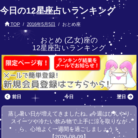
今日の12星座占いランキング
TOP
2016年5月5日
おとめ座
おとめ (乙女)座の
12星座占いランキング
前日
今日
翌日
蒸し暑い日が増えてきましたね。今週はひんやり
スイーツや冷たい飲み物で上手に涼を取りなが
ら、心地よく一週間を過ごしましょう！
【2026-08-09】