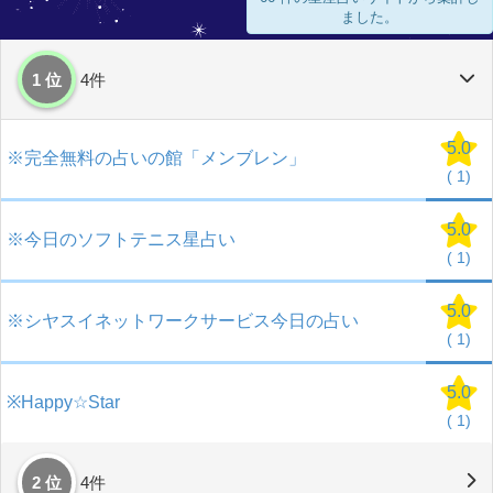
ました。
1 位
4件
5.0
※完全無料の占いの館「メンブレン」
(
1)
5.0
※今日のソフトテニス星占い
(
1)
5.0
※シヤスイネットワークサービス今日の占い
(
1)
5.0
※Happy☆Star
(
1)
2 位
4件