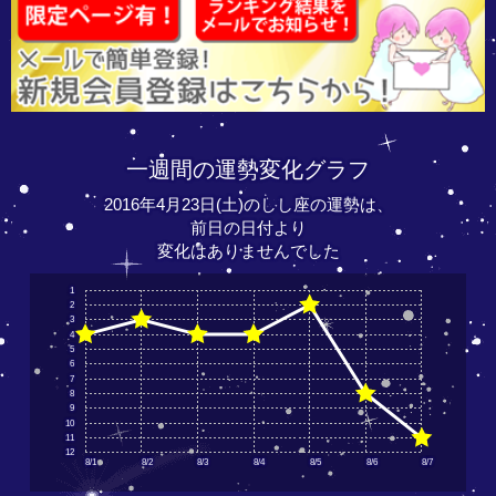
一週間の運勢変化グラフ
2016年4月23日(土)のしし座の運勢は、
前日の日付より
変化はありませんでした
1
2
3
4
5
6
7
8
9
10
11
12
8/1
8/2
8/3
8/4
8/5
8/6
8/7