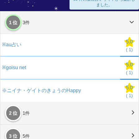
ました。
1 位
3件
5.0
※au占い
(
1)
5.0
※goisu net
(
1)
5.0
※ニイナ・ゲイトのきょうのHappy
(
1)
2 位
1件
3 位
5件