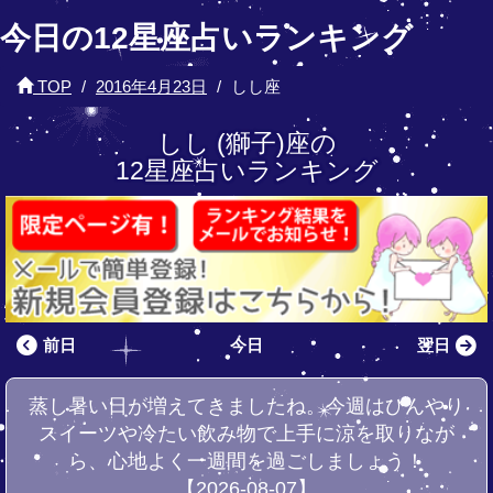
今日の12星座占いランキング
TOP
2016年4月23日
しし座
しし (獅子)座の
12星座占いランキング
前日
今日
翌日
蒸し暑い日が増えてきましたね。今週はひんやり
スイーツや冷たい飲み物で上手に涼を取りなが
ら、心地よく一週間を過ごしましょう！
【2026-08-07】