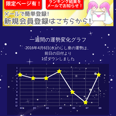
一週間の運勢変化グラフ
2016年4月6日(水)のしし座の運勢は、
前日の日付より
1位ダウンしました
1
2
3
4
5
6
7
8
9
10
11
12
8/2
8/3
8/4
8/5
8/6
8/7
8/8