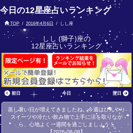
今日の12星座占いランキング
TOP
2016年4月6日
しし座
しし (獅子)座の
12星座占いランキング
前日
今日
翌日
蒸し暑い日が増えてきましたね。今週はひんやり
スイーツや冷たい飲み物で上手に涼を取りなが
ら、心地よく一週間を過ごしましょう！
【2026-08-08】