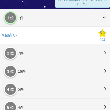
ました。
1 位
1件
5.0
※au占い
(
1)
2 位
7件
3 位
16件
4 位
5件
5 位
4件