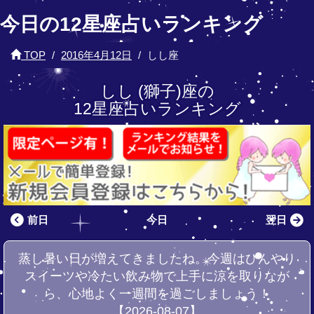
今日の12星座占いランキング
TOP
2016年4月12日
しし座
しし (獅子)座の
12星座占いランキング
前日
今日
翌日
蒸し暑い日が増えてきましたね。今週はひんやり
スイーツや冷たい飲み物で上手に涼を取りなが
ら、心地よく一週間を過ごしましょう！
【2026-08-07】