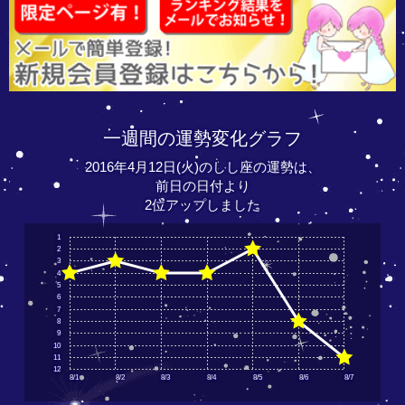
一週間の運勢変化グラフ
2016年4月12日(火)のしし座の運勢は、
前日の日付より
2位アップしました
1
2
3
4
5
6
7
8
9
10
11
12
8/1
8/2
8/3
8/4
8/5
8/6
8/7