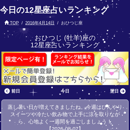
今日の12星座占いランキング
TOP
2016年4月14日
おひつじ座
おひつじ (牡羊)座の
12星座占いランキング
前日
今日
翌日
蒸し暑い日が増えてきましたね。今週はひんやり
スイーツや冷たい飲み物で上手に涼を取りなが
ら、心地よく一週間を過ごしましょう！
【2026-08-07】