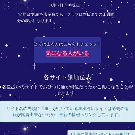
(8月07日 12時現在)
※"前日"以前を表示しても、グラフは本日までの１週間
分の表示になります。
当てはまる方はこちらもチェック！
気になる人がいる
各サイト別順位表
各星占いのサイトでおひつじ座が何位だったかご覧になることが
できます。
サイト名の先頭に「※」が付いている星座占いサイトは過去の情
報が閲覧出来ないため、最新の情報へリンクしています。
67 件の星座占いサイトから集計し