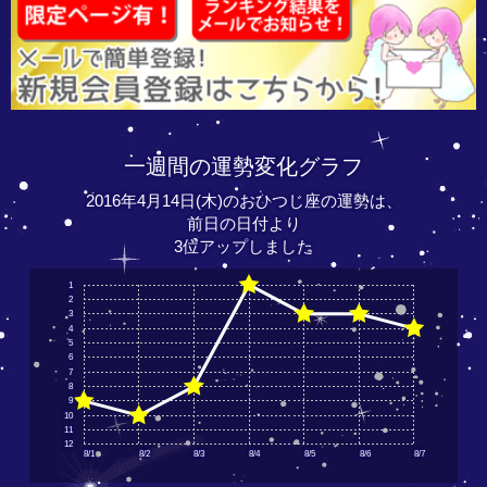
一週間の運勢変化グラフ
2016年4月14日(木)のおひつじ座の運勢は、
前日の日付より
3位アップしました
1
2
3
4
5
6
7
8
9
10
11
12
8/1
8/2
8/3
8/4
8/5
8/6
8/7