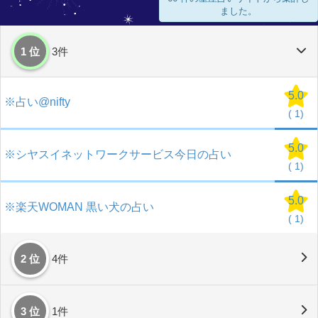
ました。
1 位
3件
5.0
※占い@nifty
(
1)
5.0
※シヤスイネットワークサービス今日の占い
(
1)
5.0
※楽天WOMAN 黒い犬の占い
(
1)
2 位
4件
3 位
1件