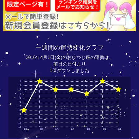
一週間の運勢変化グラフ
2016年4月1日(金)のおひつじ座の運勢は、
前日の日付より
1位ダウンしました
1
2
3
4
5
6
7
8
9
10
11
12
8/3
8/4
8/5
8/6
8/7
8/8
8/9