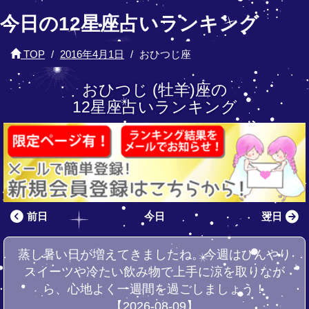
今日の12星座占いランキング
TOP
2016年4月1日
おひつじ座
おひつじ (牡羊)座の
12星座占いランキング
前日
今日
翌日
蒸し暑い日が増えてきましたね。今週はひんやり
スイーツや冷たい飲み物で上手に涼を取りなが
ら、心地よく一週間を過ごしましょう！
【2026-08-09】