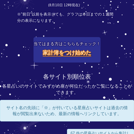
(8月10日 12時現在)
※"前日"以前を表示しても、グラフは本日までの１週間
分の表示になります。
当てはまる方はこちらもチェック！
家計簿をつけ始めた
各サイト別順位表
各星占いのサイトでみずがめ座が何位だったかご覧になることが
できます。
サイト名の先頭に「※」が付いている星座占いサイトは過去の情
報が閲覧出来ないため、最新の情報へリンクしています。
67 件の星座占いサイトから集計し