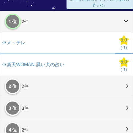
ました。
1 位
2件
5.0
※メ～テレ
(
1)
5.0
※楽天WOMAN 黒い犬の占い
(
1)
2 位
2件
3 位
3件
4 位
2件