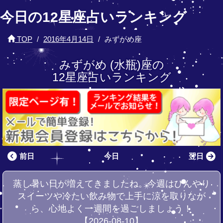
今日の12星座占いランキング
TOP
2016年4月14日
みずがめ座
みずがめ (水瓶)座の
12星座占いランキング
前日
今日
翌日
蒸し暑い日が増えてきましたね。今週はひんやり
スイーツや冷たい飲み物で上手に涼を取りなが
ら、心地よく一週間を過ごしましょう！
【2026-08-10】