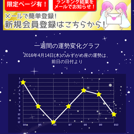
一週間の運勢変化グラフ
2016年4月14日(木)のみずがめ座の運勢は、
前日の日付より
↓
1
2
3
4
5
6
7
8
9
10
11
12
8/4
8/5
8/6
8/7
8/8
8/9
8/10