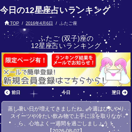
今日の12星座占いランキング
TOP
2016年4月6日
ふたご座
ふたご (双子)座の
12星座占いランキング
前日
今日
翌日
蒸し暑い日が増えてきましたね。今週はひんやり
スイーツや冷たい飲み物で上手に涼を取りなが
ら、心地よく一週間を過ごしましょう！
【2026-08-07】