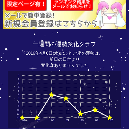
一週間の運勢変化グラフ
2016年4月6日(水)のふたご座の運勢は、
前日の日付より
変化はありませんでした
1
2
3
4
5
6
7
8
9
10
11
12
8/1
8/2
8/3
8/4
8/5
8/6
8/7