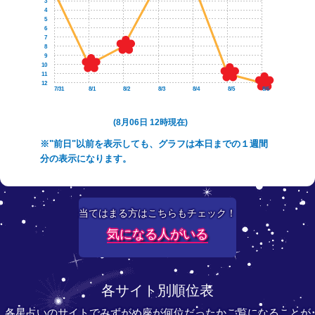
3
4
5
6
7
8
9
10
11
12
7/31
8/1
8/2
8/3
8/4
8/5
8/6
(8月06日 12時現在)
※"前日"以前を表示しても、グラフは本日までの１週間
分の表示になります。
当てはまる方はこちらもチェック！
気になる人がいる
各サイト別順位表
各星占いのサイトでみずがめ座が何位だったかご覧になることが