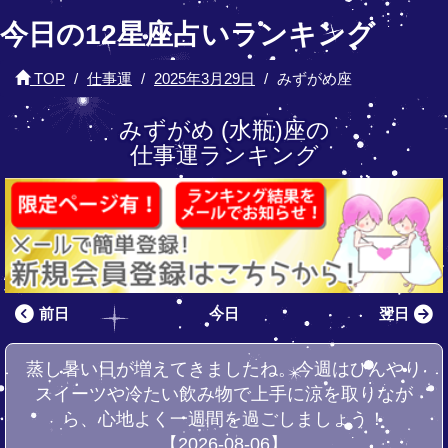
今日の12星座占いランキング
TOP
仕事運
2025年3月29日
みずがめ座
みずがめ (水瓶)座の
仕事運ランキング
前日
今日
翌日
蒸し暑い日が増えてきましたね。今週はひんやり
スイーツや冷たい飲み物で上手に涼を取りなが
ら、心地よく一週間を過ごしましょう！
【2026-08-06】