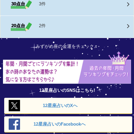
30点台
3件
20点台
2件
みずがめ座の金運をチェック♬
12星座占いのSNSはこちら!
12星座占いの
Xへ
12星座占いの
Facebookへ