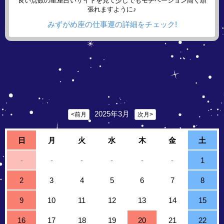
良い点数の星座占いサイトを見て少しでもモチベーション高く頑
張れますように♪
みずがめ座の仕事運の詳細をチェック!
2025年3月
<前月
次月>
日
月
火
水
木
金
土
-
-
-
-
-
-
1
2
3
4
5
6
7
8
9
10
11
12
13
14
15
16
17
18
19
20
21
22