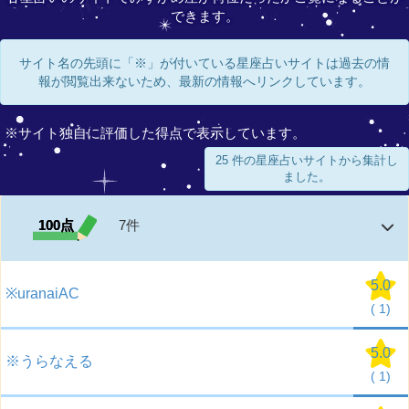
できます。
サイト名の先頭に「※」が付いている星座占いサイトは過去の情
報が閲覧出来ないため、最新の情報へリンクしています。
※サイト独自に評価した得点で表示しています。
25 件の星座占いサイトから集計し
ました。
100点
7件
5.0
※uranaiAC
(
1)
5.0
※うらなえる
(
1)