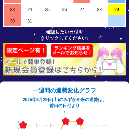
23
24
25
26
27
28
29
30
31
-
-
-
-
-
確認したい日付を
クリックしてください♪
一週間の運勢変化グラフ
2025年3月29日(土)のみずがめ座の運勢は、
前日の日付より
↑
1
2