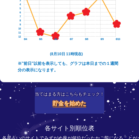
3
4
5
6
7
8
9
10
11
12
8/4
8/5
8/6
8/7
8/8
8/9
8/10
(8月10日 11時現在)
※"前日"以前を表示しても、グラフは本日までの１週間
分の表示になります。
当てはまる方はこちらもチェック！
貯金を始めた
各サイト別順位表
各星占いのサイトでみずがめ座が何位だったかご覧になることが