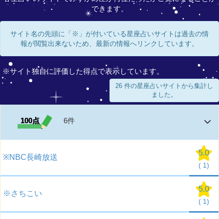
できます。
サイト名の先頭に「※」が付いている星座占いサイトは過去の情
報が閲覧出来ないため、最新の情報へリンクしています。
※サイト独自に評価した得点で表示しています。
26 件の星座占いサイトから集計し
ました。
100点
6件
5.0
※NBC長崎放送
(
1)
5.0
※さちこい
(
1)