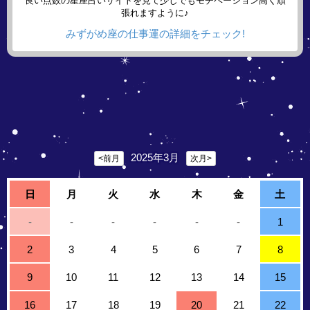
良い点数の星座占いサイトを見て少しでもモチベーション高く頑
張れますように♪
みずがめ座の仕事運の詳細をチェック!
2025年3月
<前月
次月>
日
月
火
水
木
金
土
-
-
-
-
-
-
1
2
3
4
5
6
7
8
9
10
11
12
13
14
15
16
17
18
19
20
21
22