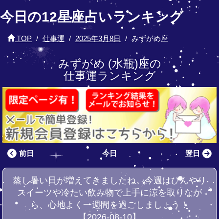
今日の12星座占いランキング
TOP
仕事運
2025年3月8日
みずがめ座
みずがめ (水瓶)座の
仕事運ランキング
前日
今日
翌日
蒸し暑い日が増えてきましたね。今週はひんやり
スイーツや冷たい飲み物で上手に涼を取りなが
ら、心地よく一週間を過ごしましょう！
【2026-08-10】