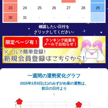
23
24
25
26
27
28
29
30
31
-
-
-
-
-
確認したい日付を
クリックしてください♪
一週間の運勢変化グラフ
2025年3月8日(土)のみずがめ座の運勢は、
前日の日付より
↓
1
2