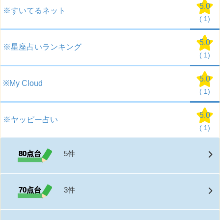
5.0
※すいてるネット
(
1)
5.0
※星座占いランキング
(
1)
5.0
※My Cloud
(
1)
5.0
※ヤッピー占い
(
1)
80点台
5件
70点台
3件