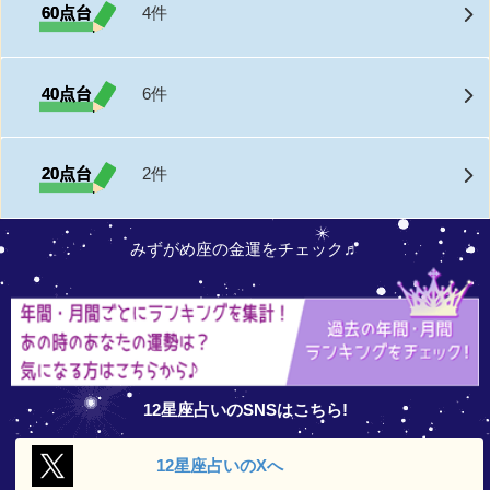
60点台
4件
40点台
6件
20点台
2件
みずがめ座の金運をチェック♬
12星座占いのSNSはこちら!
12星座占いの
Xへ