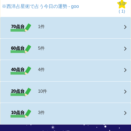
5.0
※西洋占星術で占う今日の運勢 - goo
(
1)
70点台
1件
60点台
5件
40点台
4件
20点台
10件
10点台
3件