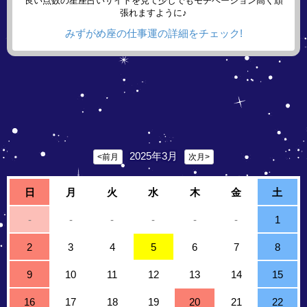
良い点数の星座占いサイトを見て少しでもモチベーション高く頑
張れますように♪
みずがめ座の仕事運の詳細をチェック!
2025年3月
<前月
次月>
日
月
火
水
木
金
土
-
-
-
-
-
-
1
2
3
4
5
6
7
8
9
10
11
12
13
14
15
16
17
18
19
20
21
22