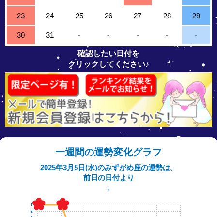
23
24
25
26
27
28
29
30
31
-
-
-
-
-
確認したい日付を
クリックしてください♪
一週間の運勢変化グラフ
2025年3月5日(水)のみずがめ座の運勢は、
前日の日付より
↓
1
2