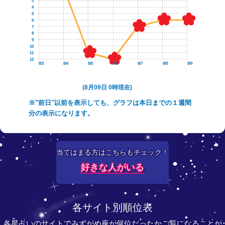
3
4
5
6
7
8
9
10
11
12
8/3
8/4
8/5
8/6
8/7
8/8
8/9
(8月09日 0時現在)
※"前日"以前を表示しても、グラフは本日までの１週間
分の表示になります。
当てはまる方はこちらもチェック！
好きな人がいる
各サイト別順位表
各星占いのサイトでみずがめ座が何位だったかご覧になることが