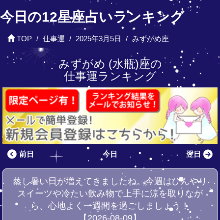
今日の12星座占いランキング
TOP
仕事運
2025年3月5日
みずがめ座
みずがめ (水瓶)座の
仕事運ランキング
前日
今日
翌日
蒸し暑い日が増えてきましたね。今週はひんやり
スイーツや冷たい飲み物で上手に涼を取りなが
ら、心地よく一週間を過ごしましょう！
【2026-08-09】