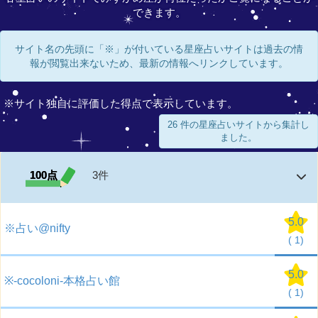
できます。
サイト名の先頭に「※」が付いている星座占いサイトは過去の情
報が閲覧出来ないため、最新の情報へリンクしています。
※サイト独自に評価した得点で表示しています。
26 件の星座占いサイトから集計し
ました。
100点
3件
5.0
※占い@nifty
(
1)
5.0
※-cocoloni-本格占い館
(
1)