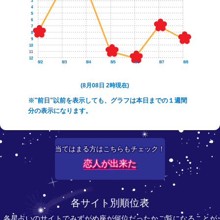
3
4
5
6
7
8
9
10
11
12
8/2
8/3
8/4
8/5
8/6
8/7
8/8
(8月08日 2時現在)
※"前日"以前を表示しても、グラフは本日までの１週間
分の表示になります。
当てはまる方はこちらもチェック！
恋人が出来た
各サイト別順位表
各星占いのサイトでみずがめ座が何位だったかご覧になることが