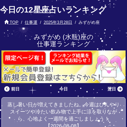
今日の12星座占いランキング
TOP
仕事運
2025年3月28日
みずがめ座
みずがめ (水瓶)座の
仕事運ランキング
前日
今日
翌日
蒸し暑い日が増えてきましたね。今週はひんやり
スイーツや冷たい飲み物で上手に涼を取りなが
ら、心地よく一週間を過ごしましょう！
【2026-08-08】