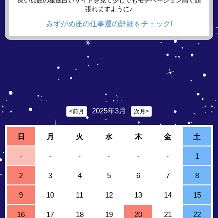
良い点数の星座占いサイトを見て少しでもモチベーション高く頑
張れますように♪
みずがめ座の仕事運の詳細をチェック!
2025年3月
<前月
次月>
日
月
火
水
木
金
土
-
-
-
-
-
-
1
2
3
4
5
6
7
8
9
10
11
12
13
14
15
16
17
18
19
20
21
22