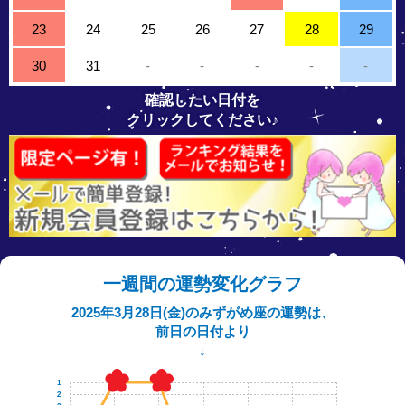
23
24
25
26
27
28
29
30
31
-
-
-
-
-
確認したい日付を
クリックしてください♪
一週間の運勢変化グラフ
2025年3月28日(金)のみずがめ座の運勢は、
前日の日付より
↓
1
2