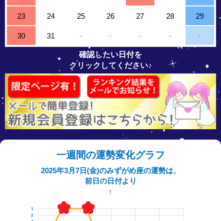
23
24
25
26
27
28
29
30
31
-
-
-
-
-
確認したい日付を
クリックしてください♪
一週間の運勢変化グラフ
2025年3月7日(金)のみずがめ座の運勢は、
前日の日付より
↑
1
2