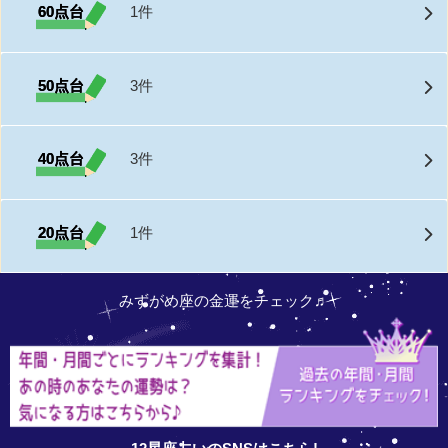
60点台
1件
50点台
3件
40点台
3件
20点台
1件
みずがめ座の金運をチェック♬