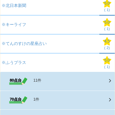
5.0
※北日本新聞
(
1)
5.0
※キーライフ
(
1)
4.5
※てんのすけの星座占い
(
2)
5.0
※ふうプラス
(
1)
80点台
11件
70点台
1件