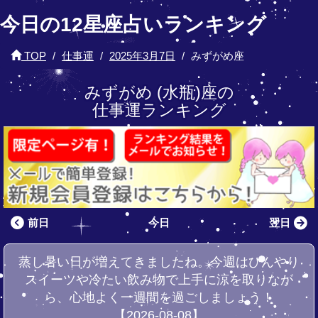
今日の12星座占いランキング
TOP
仕事運
2025年3月7日
みずがめ座
みずがめ (水瓶)座の
仕事運ランキング
前日
今日
翌日
蒸し暑い日が増えてきましたね。今週はひんやり
スイーツや冷たい飲み物で上手に涼を取りなが
ら、心地よく一週間を過ごしましょう！
【2026-08-08】