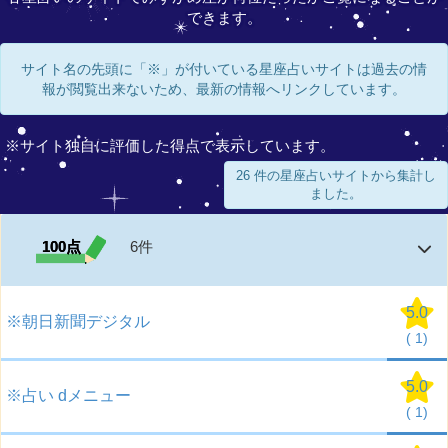
できます。
サイト名の先頭に「※」が付いている星座占いサイトは過去の情
報が閲覧出来ないため、最新の情報へリンクしています。
※サイト独自に評価した得点で表示しています。
26 件の星座占いサイトから集計し
ました。
100点
6件
5.0
※朝日新聞デジタル
(
1)
5.0
※占い dメニュー
(
1)