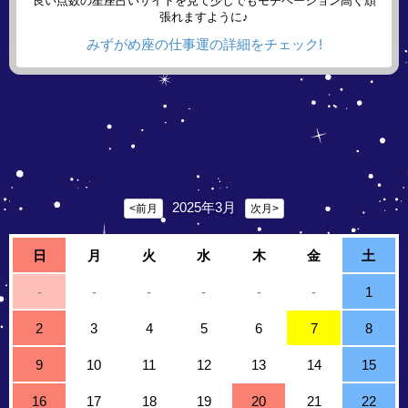
良い点数の星座占いサイトを見て少しでもモチベーション高く頑
張れますように♪
みずがめ座の仕事運の詳細をチェック!
2025年3月
<前月
次月>
日
月
火
水
木
金
土
-
-
-
-
-
-
1
2
3
4
5
6
7
8
9
10
11
12
13
14
15
16
17
18
19
20
21
22