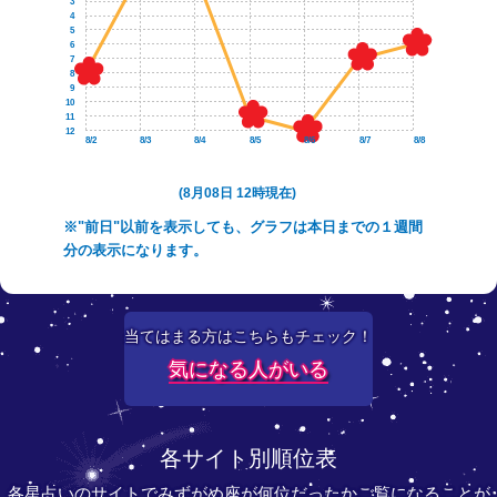
3
4
5
6
7
8
9
10
11
12
8/2
8/3
8/4
8/5
8/6
8/7
8/8
(8月08日 12時現在)
※"前日"以前を表示しても、グラフは本日までの１週間
分の表示になります。
当てはまる方はこちらもチェック！
気になる人がいる
各サイト別順位表
各星占いのサイトでみずがめ座が何位だったかご覧になることが