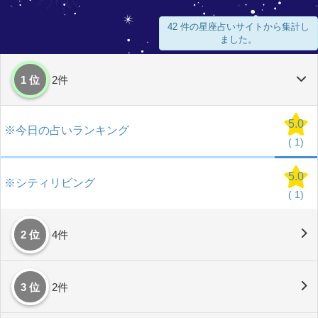
42 件の星座占いサイトから集計し
ました。
1 位
2件
5.0
※今日の占いランキング
(
1)
5.0
※シティリビング
(
1)
2 位
4件
3 位
2件