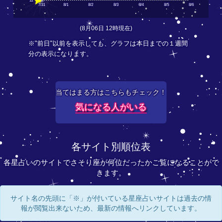
12
7/31
8/1
8/2
8/3
8/4
8/5
8/6
(8月06日 12時現在)
※"前日"以前を表示しても、グラフは本日までの１週間
分の表示になります。
当てはまる方はこちらもチェック！
気になる人がいる
各サイト別順位表
各星占いのサイトでさそり座が何位だったかご覧になることがで
きます。
サイト名の先頭に「※」が付いている星座占いサイトは過去の情
報が閲覧出来ないため、最新の情報へリンクしています。