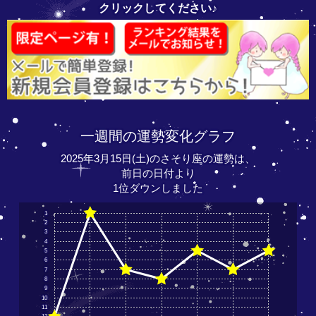
クリックしてください♪
一週間の運勢変化グラフ
2025年3月15日(土)のさそり座の運勢は、
前日の日付より
1位ダウンしました
1
2
3
4
5
6
7
8
9
10
11