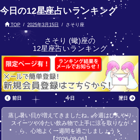
今日の12星座占いランキング
TOP
2025年3月15日
さそり座
さそり (蠍)座の
12星座占いランキング
前日
今日
翌日
蒸し暑い日が増えてきましたね。今週はひんやり
スイーツや冷たい飲み物で上手に涼を取りなが
ら、心地よく一週間を過ごしましょう！
【2026-08-06】