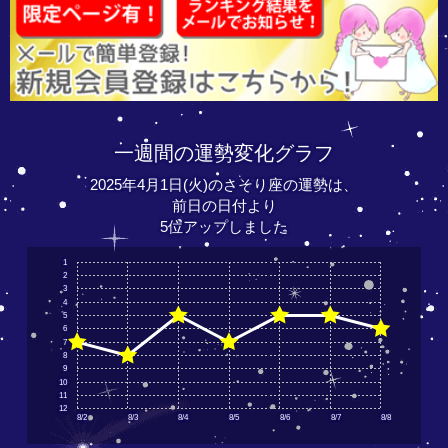
一週間の運勢変化グラフ
2025年4月1日(火)のさそり座の運勢は、
前日の日付より
5位アップしました
1
2
3
4
5
6
7
8
9
10
11
12
8/2
8/3
8/4
8/5
8/6
8/7
8/8