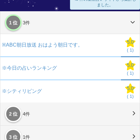
ました。
1 位
3件
5.0
※ABC朝日放送 おはよう朝日です。
(
1)
5.0
※今日の占いランキング
(
1)
5.0
※シティリビング
(
1)
2 位
4件
3 位
1件