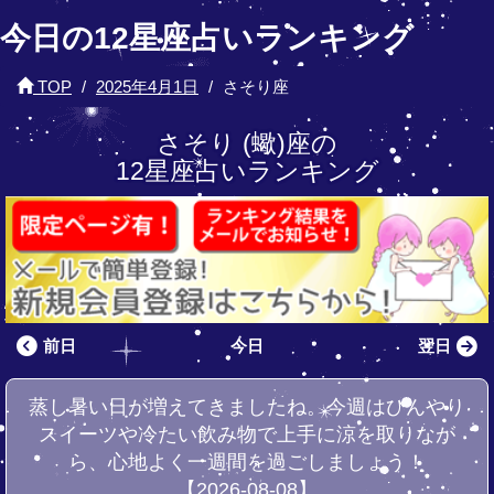
今日の12星座占いランキング
TOP
2025年4月1日
さそり座
さそり (蠍)座の
12星座占いランキング
前日
今日
翌日
蒸し暑い日が増えてきましたね。今週はひんやり
スイーツや冷たい飲み物で上手に涼を取りなが
ら、心地よく一週間を過ごしましょう！
【2026-08-08】