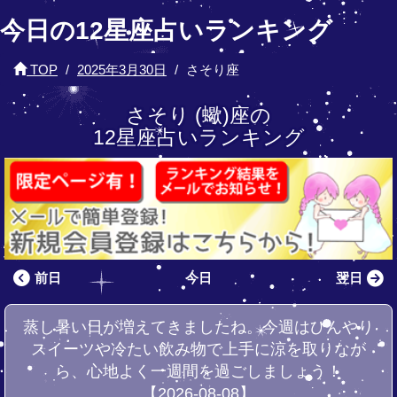
今日の12星座占いランキング
TOP
2025年3月30日
さそり座
さそり (蠍)座の
12星座占いランキング
前日
今日
翌日
蒸し暑い日が増えてきましたね。今週はひんやり
スイーツや冷たい飲み物で上手に涼を取りなが
ら、心地よく一週間を過ごしましょう！
【2026-08-08】