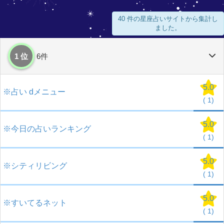
40 件の星座占いサイトから集計し
ました。
1 位
6件
5.0
※占い dメニュー
(
1)
5.0
※今日の占いランキング
(
1)
5.0
※シティリビング
(
1)
5.0
※すいてるネット
(
1)