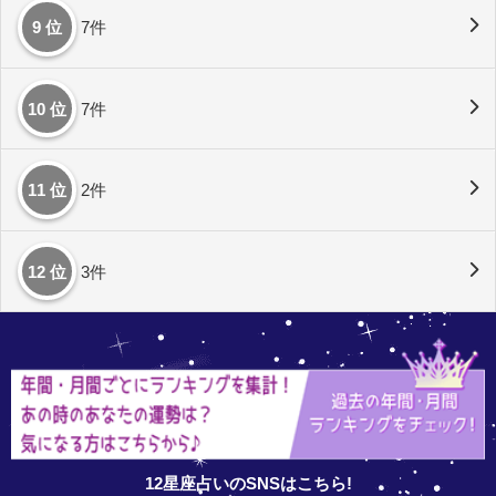
9 位
7件
10 位
7件
11 位
2件
12 位
3件
12星座占いのSNSはこちら!