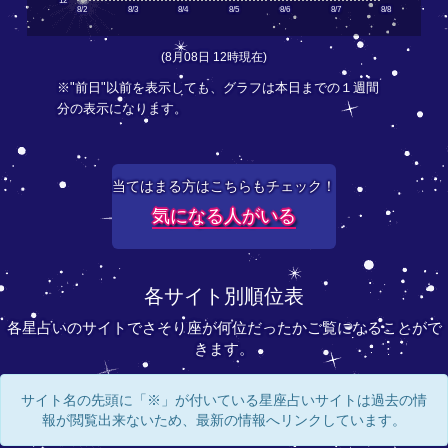
12
8/2
8/3
8/4
8/5
8/6
8/7
8/8
(8月08日 12時現在)
※"前日"以前を表示しても、グラフは本日までの１週間
分の表示になります。
当てはまる方はこちらもチェック！
気になる人がいる
各サイト別順位表
各星占いのサイトでさそり座が何位だったかご覧になることがで
きます。
サイト名の先頭に「※」が付いている星座占いサイトは過去の情
報が閲覧出来ないため、最新の情報へリンクしています。