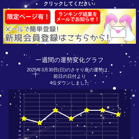
クリックしてください♪
一週間の運勢変化グラフ
2025年3月30日(日)のさそり座の運勢は、
前日の日付より
4位ダウンしました
1
2
3
4
5
6
7
8
9
10
11