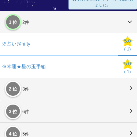
ました。
1 位
2件
5.0
※占い@nifty
(
1)
5.0
※幸運★星の玉手箱
(
1)
2 位
3件
3 位
6件
4 位
5件