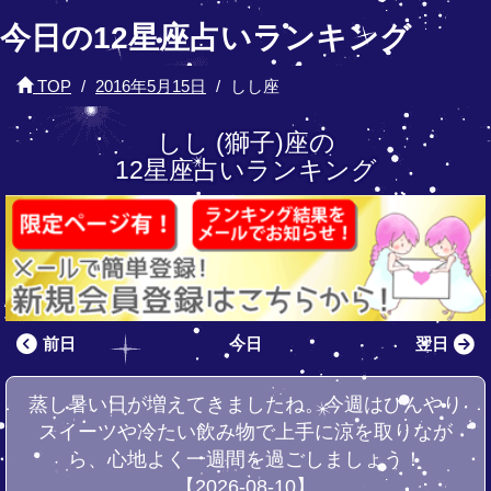
今日の12星座占いランキング
TOP
2016年5月15日
しし座
しし (獅子)座の
12星座占いランキング
前日
今日
翌日
蒸し暑い日が増えてきましたね。今週はひんやり
スイーツや冷たい飲み物で上手に涼を取りなが
ら、心地よく一週間を過ごしましょう！
【2026-08-10】