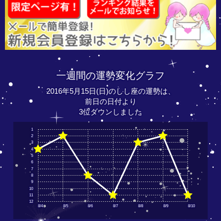
一週間の運勢変化グラフ
2016年5月15日(日)のしし座の運勢は、
前日の日付より
3位ダウンしました
1
2
3
4
5
6
7
8
9
10
11
12
8/4
8/5
8/6
8/7
8/8
8/9
8/10