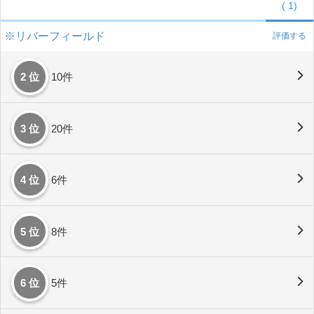
(
1)
※リバーフィールド
評価する
2 位
10件
3 位
20件
4 位
6件
5 位
8件
6 位
5件