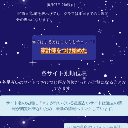
(8月07日 2時現在)
※"前日"以前を表示しても、グラフは本日までの１週間
分の表示になります。
当てはまる方はこちらもチェック！
家計簿をつけ始めた
各サイト別順位表
各星占いのサイトでおひつじ座が何位だったかご覧になることが
できます。
サイト名の先頭に「※」が付いている星座占いサイトは過去の情
報が閲覧出来ないため、最新の情報へリンクしています。
68 件の星座占いサイトから集計し