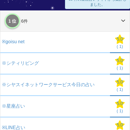
ました。
1 位
6件
5.0
※goisu net
(
1)
5.0
※シティリビング
(
1)
5.0
※シヤスイネットワークサービス今日の占い
(
1)
5.0
※星座占い
(
1)
5.0
※LINE占い