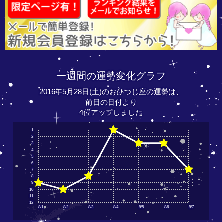
一週間の運勢変化グラフ
2016年5月28日(土)のおひつじ座の運勢は、
前日の日付より
4位アップしました
1
2
3
4
5
6
7
8
9
10
11
12
8/1
8/2
8/3
8/4
8/5
8/6
8/7