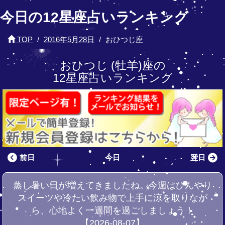
今日の12星座占いランキング
TOP
2016年5月28日
おひつじ座
おひつじ (牡羊)座の
12星座占いランキング
前日
今日
翌日
蒸し暑い日が増えてきましたね。今週はひんやり
スイーツや冷たい飲み物で上手に涼を取りなが
ら、心地よく一週間を過ごしましょう！
【2026-08-07】