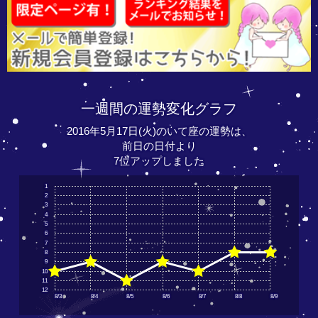
一週間の運勢変化グラフ
2016年5月17日(火)のいて座の運勢は、
前日の日付より
7位アップしました
1
2
3
4
5
6
7
8
9
10
11
12
8/3
8/4
8/5
8/6
8/7
8/8
8/9