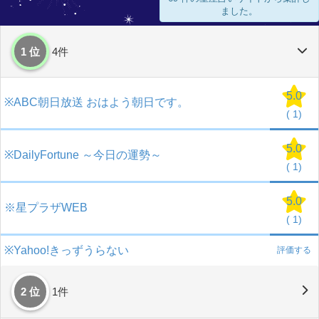
ました。
1 位
4件
5.0
※ABC朝日放送 おはよう朝日です。
(
1)
5.0
※DailyFortune ～今日の運勢～
(
1)
5.0
※星プラザWEB
(
1)
※Yahoo!きっずうらない
評価する
2 位
1件