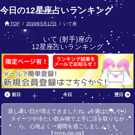
今日の12星座占いランキング
TOP
2016年5月17日
いて座
いて (射手)座の
12星座占いランキング
前日
今日
翌日
蒸し暑い日が増えてきましたね。今週はひんやり
スイーツや冷たい飲み物で上手に涼を取りなが
ら、心地よく一週間を過ごしましょう！
【2026-08-09】