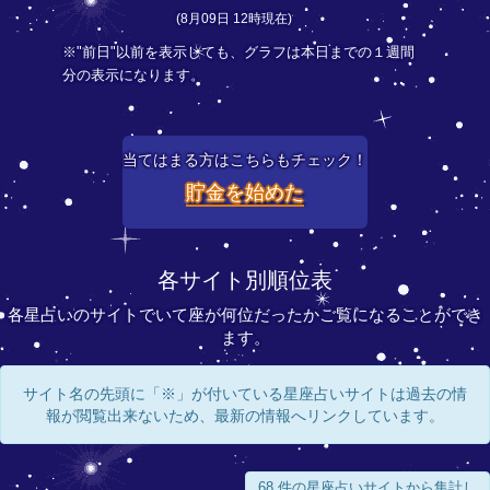
(8月09日 12時現在)
※"前日"以前を表示しても、グラフは本日までの１週間
分の表示になります。
当てはまる方はこちらもチェック！
貯金を始めた
各サイト別順位表
各星占いのサイトでいて座が何位だったかご覧になることができ
ます。
サイト名の先頭に「※」が付いている星座占いサイトは過去の情
報が閲覧出来ないため、最新の情報へリンクしています。
68 件の星座占いサイトから集計し