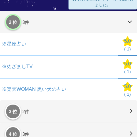
ました。
2 位
3件
5.0
※星座占い
(
1)
5.0
※めざましTV
(
1)
5.0
※楽天WOMAN 黒い犬の占い
(
1)
3 位
2件
4 位
3件