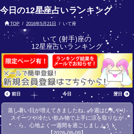
今日の12星座占いランキング
TOP
2016年5月21日
いて座
いて (射手)座の
12星座占いランキング
前日
今日
翌日
蒸し暑い日が増えてきましたね。今週はひんやり
スイーツや冷たい飲み物で上手に涼を取りなが
ら、心地よく一週間を過ごしましょう！
【2026-08-09】