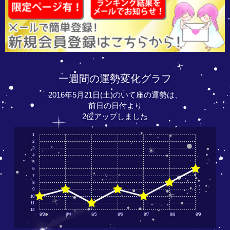
一週間の運勢変化グラフ
2016年5月21日(土)のいて座の運勢は、
前日の日付より
2位アップしました
1
2
3
4
5
6
7
8
9
10
11
12
8/3
8/4
8/5
8/6
8/7
8/8
8/9