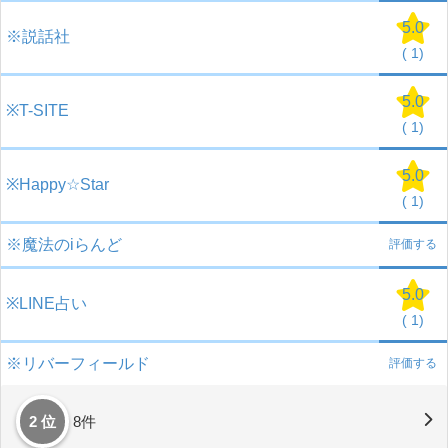
5.0
※説話社
(
1)
5.0
※T-SITE
(
1)
5.0
※Happy☆Star
(
1)
※魔法のiらんど
評価する
5.0
※LINE占い
(
1)
※リバーフィールド
評価する
2 位
8件