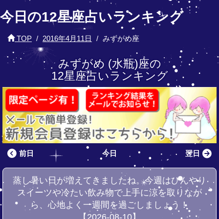
今日の12星座占いランキング
TOP
2016年4月11日
みずがめ座
みずがめ (水瓶)座の
12星座占いランキング
前日
今日
翌日
蒸し暑い日が増えてきましたね。今週はひんやり
スイーツや冷たい飲み物で上手に涼を取りなが
ら、心地よく一週間を過ごしましょう！
【2026-08-10】