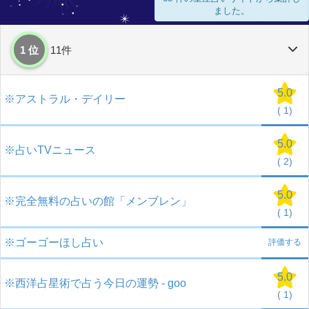
ました。
1 位
11件
5.0
※アストラル・デイリー
(
1)
5.0
※占いTVニュース
(
2)
5.0
※完全無料の占いの館「メンブレン」
(
1)
※ゴーゴーほし占い
評価する
5.0
※西洋占星術で占う今日の運勢 - goo
(
1)