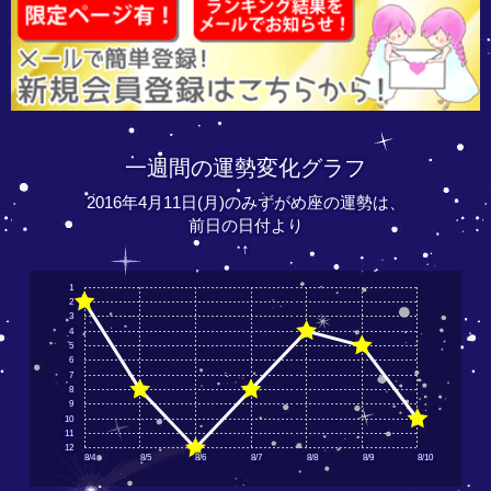
一週間の運勢変化グラフ
2016年4月11日(月)のみずがめ座の運勢は、
前日の日付より
↑
1
2
3
4
5
6
7
8
9
10
11
12
8/4
8/5
8/6
8/7
8/8
8/9
8/10