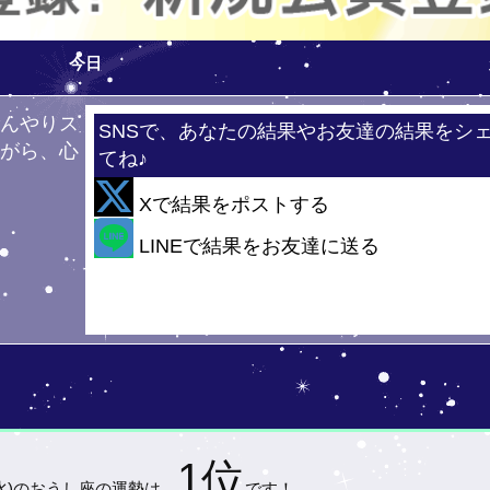
今日
ひんやりス
SNSで、あなたの結果やお友達の結果をシ
ながら、心
てね♪
！
Xで結果をポストする
・・
LINEで結果をお友達に送る
1位
水)の
おうし座の運勢は…
です！