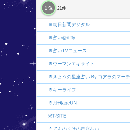
1 位
21件
※朝日新聞デジタル
※占い@nifty
※占いTVニュース
※ウーマンエキサイト
※きょうの星座占い By コアラのマー
※キーライフ
※月刊ageUN
※T-SITE
※てんのすけの星座占い