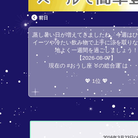
前日
蒸し暑い日が増えてきましたね。今週は
イーツや冷たい飲み物で上手に涼を取り
地よく一週間を過ごしましょう
【2026-08-07】
現在の #おうし座 ♉の総合運 は・
💖 1位 💖
2016年3月23日(