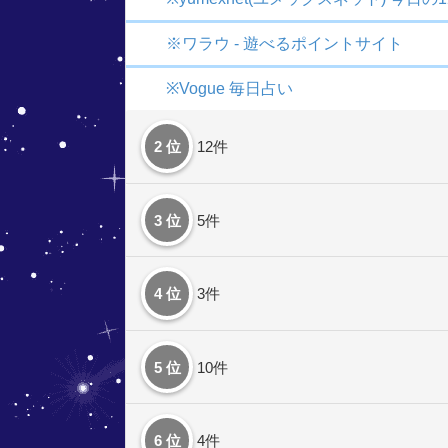
※ワラウ - 遊べるポイントサイト
※Vogue 毎日占い
2 位
12件
3 位
5件
4 位
3件
5 位
10件
6 位
4件