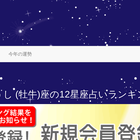
今年の運勢
し (牡牛)座の
12星座占いランキ