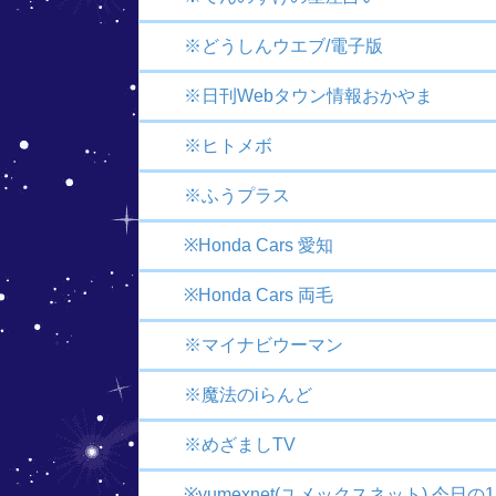
※どうしんウエブ/電子版
※日刊Webタウン情報おかやま
※ヒトメボ
※ふうプラス
※Honda Cars 愛知
※Honda Cars 両毛
※マイナビウーマン
※魔法のiらんど
※めざましTV
※yumexnet(ユメックスネット) 今日の