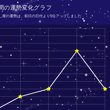
間の運勢変化グラフ
おうし座の運勢は、
前日の日付より
5位アップしました