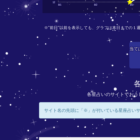
12
8/1
8/2
8/3
※"前日"以前を表示しても、グラフは本日までの１
当て
各星占いのサイトでおう
サイト名の先頭に「※」が付いている星座占い