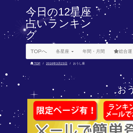
今日の12星座
占いランキン
グ
TOPへ
各星座
年間・月間
総合運
TOP
2016年3月23日
おうし座
おう