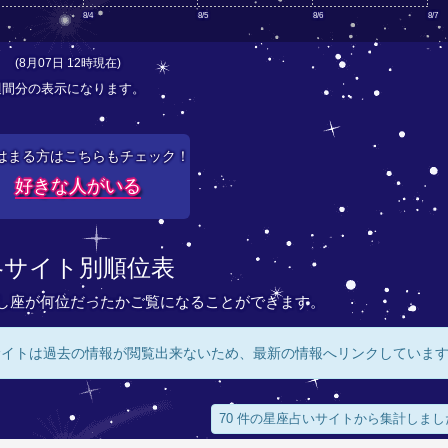
8/4
8/5
8/6
8/7
(8月07日 12時現在)
週間分の表示になります。
はまる方はこちらもチェック！
好きな人がいる
各サイト別順位表
し座が何位だったかご覧になることができます。
サイトは過去の情報が閲覧出来ないため、最新の情報へリンクしていま
70 件の星座占いサイトから集計しまし