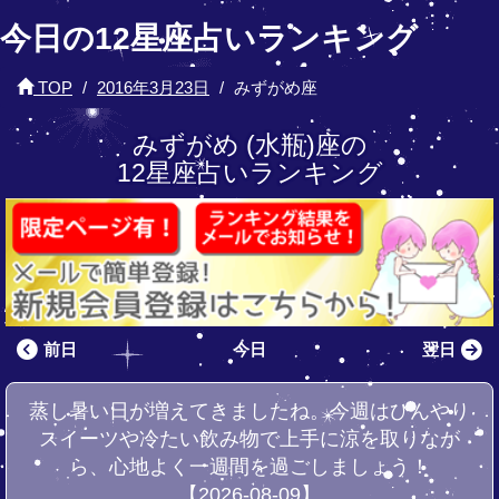
今日の12星座占いランキング
TOP
2016年3月23日
みずがめ座
みずがめ (水瓶)座の
12星座占いランキング
前日
今日
翌日
蒸し暑い日が増えてきましたね。今週はひんやり
スイーツや冷たい飲み物で上手に涼を取りなが
ら、心地よく一週間を過ごしましょう！
【2026-08-09】