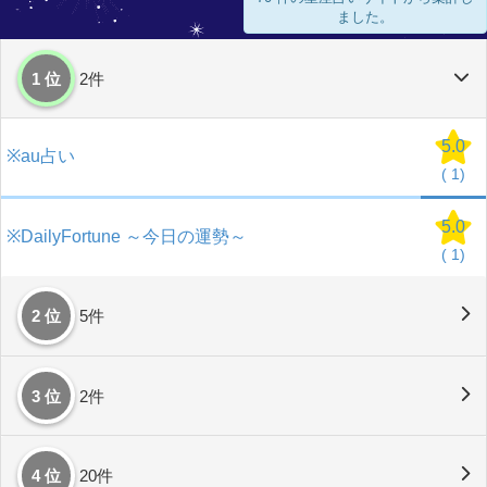
ました。
1 位
2件
5.0
※au占い
(
1)
5.0
※DailyFortune ～今日の運勢～
(
1)
2 位
5件
3 位
2件
4 位
20件