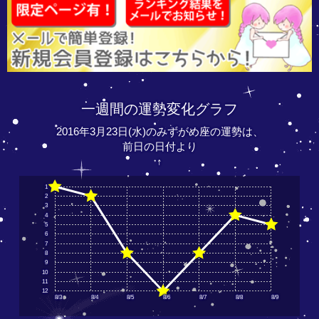
一週間の運勢変化グラフ
2016年3月23日(水)のみずがめ座の運勢は、
前日の日付より
↑
1
2
3
4
5
6
7
8
9
10
11
12
8/3
8/4
8/5
8/6
8/7
8/8
8/9