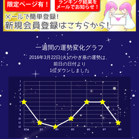
一週間の運勢変化グラフ
2016年3月22日(火)のやぎ座の運勢は、
前日の日付より
1位ダウンしました
1
2
3
4
5
6
7
8
9
10
11
12
8/2
8/3
8/4
8/5
8/6
8/7
8/8