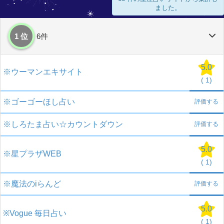
ました。
1 位
6件
5.0
※ウーマンエキサイト
(
1)
※ゴーゴーほし占い
評価する
※しろたま占い☆カウントダウン
評価する
5.0
※星プラザWEB
(
1)
※魔法のiらんど
評価する
5.0
※Vogue 毎日占い
(
1)