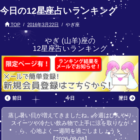
今日の12星座占いランキング
TOP
2016年3月22日
やぎ座
やぎ (山羊)座の
12星座占いランキング
前日
今日
翌日
蒸し暑い日が増えてきましたね。今週はひんやり
スイーツや冷たい飲み物で上手に涼を取りなが
ら、心地よく一週間を過ごしましょう！
【2026-08-08】