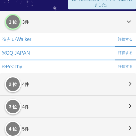
ました。
1 位
3件
※占いWalker
評価する
※GQ JAPAN
評価する
※Peachy
評価する
2 位
4件
3 位
4件
4 位
5件