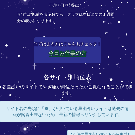
(8月08日 2時現在)
※"前日"以前を表示しても、グラフは本日までの１週間
分の表示になります。
当てはまる方はこちらもチェック！
今日お仕事の方
各サイト別順位表
各星占いのサイトでやぎ座が何位だったかご覧になることができ
ます。
サイト名の先頭に「※」が付いている星座占いサイトは過去の情
報が閲覧出来ないため、最新の情報へリンクしています。
58 件の星座占いサイトから集計し