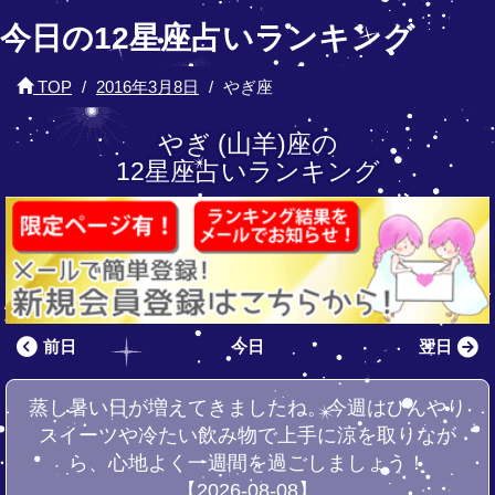
今日の12星座占いランキング
TOP
2016年3月8日
やぎ座
やぎ (山羊)座の
12星座占いランキング
前日
今日
翌日
蒸し暑い日が増えてきましたね。今週はひんやり
スイーツや冷たい飲み物で上手に涼を取りなが
ら、心地よく一週間を過ごしましょう！
【2026-08-08】