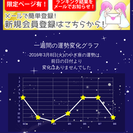
一週間の運勢変化グラフ
2016年3月8日(火)のやぎ座の運勢は、
前日の日付より
変化はありませんでした
1
2
3
4
5
6
7
8
9
10
11
12
8/2
8/3
8/4
8/5
8/6
8/7
8/8