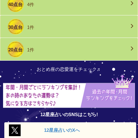
40点台
4件
30点台
1件
20点台
1件
おとめ座の恋愛運をチェック♬
12星座占いのSNSはこちら!
12星座占いの
Xへ