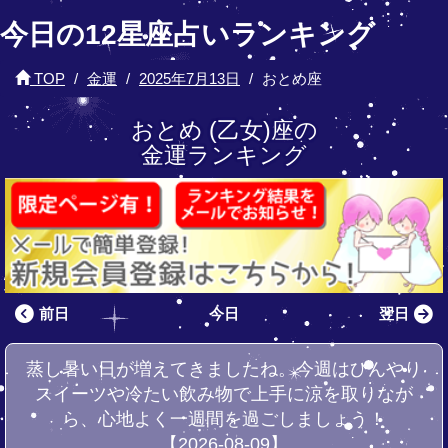
今日の12星座占いランキング
TOP
金運
2025年7月13日
おとめ座
おとめ (乙女)座の
金運ランキング
前日
今日
翌日
蒸し暑い日が増えてきましたね。今週はひんやり
スイーツや冷たい飲み物で上手に涼を取りなが
ら、心地よく一週間を過ごしましょう！
【2026-08-09】