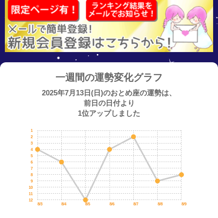
一週間の運勢変化グラフ
2025年7月13日(日)のおとめ座の運勢は、
前日の日付より
1位アップしました
1
2
3
4
5
6
7
8
9
10
11
12
8/3
8/4
8/5
8/6
8/7
8/8
8/9