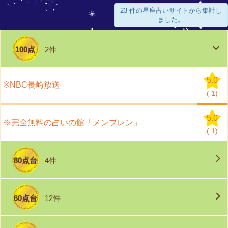
23 件の星座占いサイトから集計し
ました。
100点
2件
5.0
※NBC長崎放送
(
1)
5.0
※完全無料の占いの館「メンブレン」
(
1)
80点台
4件
60点台
12件