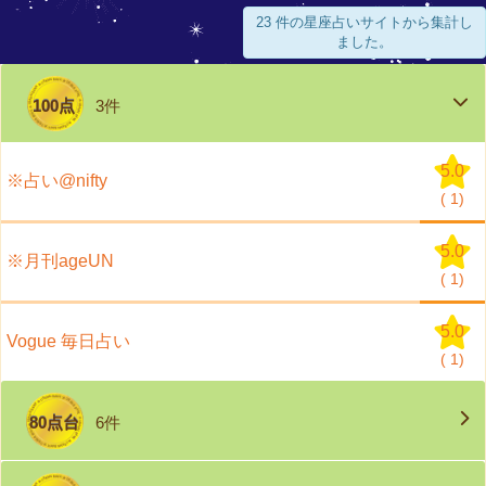
23 件の星座占いサイトから集計し
ました。
100点
3件
5.0
※占い@nifty
(
1)
5.0
※月刊ageUN
(
1)
5.0
Vogue 毎日占い
(
1)
80点台
6件