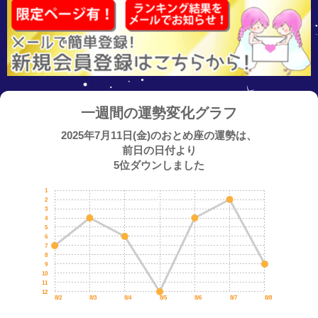
一週間の運勢変化グラフ
2025年7月11日(金)のおとめ座の運勢は、
前日の日付より
5位ダウンしました
1
2
3
4
5
6
7
8
9
10
11
12
8/2
8/3
8/4
8/5
8/6
8/7
8/8