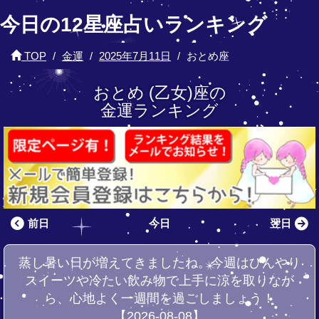
今日の12星座占いランキング
TOP
金運
2025年7月11日
おとめ座
おとめ (乙女)座の
金運ランキング
前日
今日
翌日
蒸し暑い日が増えてきましたね。今週はひんやり
スイーツや冷たい飲み物で上手に涼を取りなが
ら、心地よく一週間を過ごしましょう！
【2026-08-08】