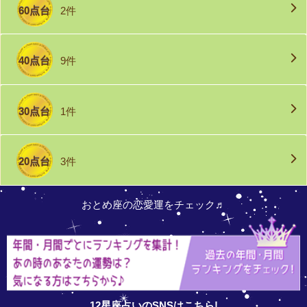
60点台
2件
40点台
9件
30点台
1件
20点台
3件
おとめ座の恋愛運をチェック♬
12星座占いのSNSはこちら!